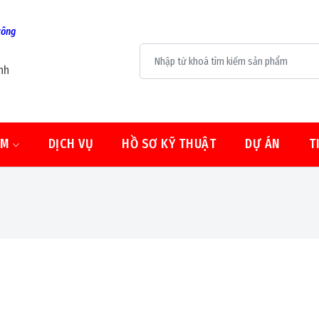
công
nh
ẨM
DỊCH VỤ
HỒ SƠ KỸ THUẬT
DỰ ÁN
T