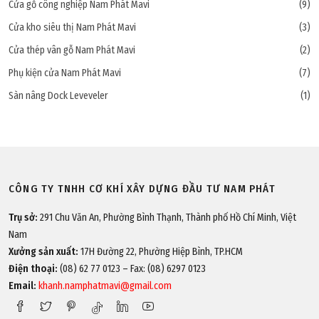
Cửa gỗ công nghiệp Nam Phát Mavi
(9)
Cửa kho siêu thị Nam Phát Mavi
(3)
Cửa thép vân gỗ Nam Phát Mavi
(2)
Phụ kiện cửa Nam Phát Mavi
(7)
Sàn nâng Dock Leveveler
(1)
CÔNG TY TNHH CƠ KHÍ XÂY DỰNG ĐẦU TƯ NAM PHÁT
Trụ sở:
291 Chu Văn An, Phường Bình Thạnh, Thành phố Hồ Chí Minh, Việt
Nam
Xưởng sản xuất:
17H Đường 22, Phường Hiệp Bình, TP.HCM
Điện thoại:
(08) 62 77 0123 – Fax: (08) 6297 0123
Email:
khanh.namphatmavi@gmail.com