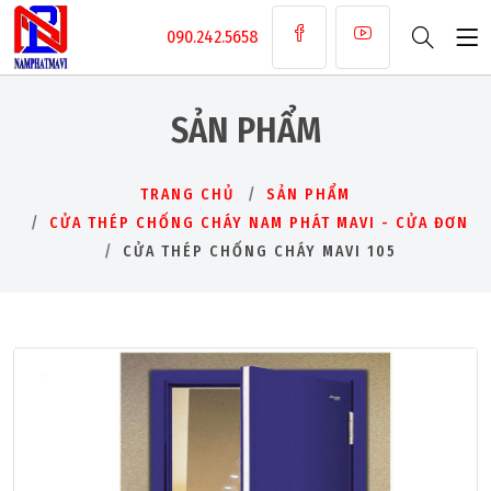
090.242.5658
SẢN PHẨM
TRANG CHỦ
SẢN PHẨM
CỬA THÉP CHỐNG CHÁY NAM PHÁT MAVI - CỬA ĐƠN
CỬA THÉP CHỐNG CHÁY MAVI 105