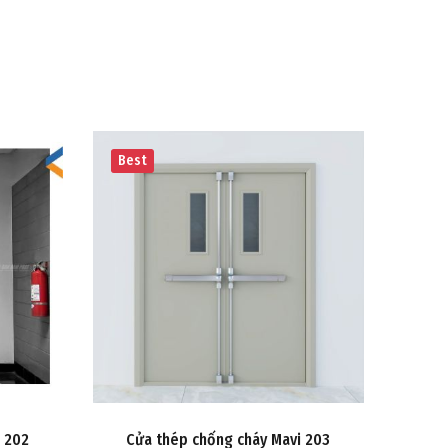
Best
Best
Cử
 202
Cửa thép chống cháy Mavi 203