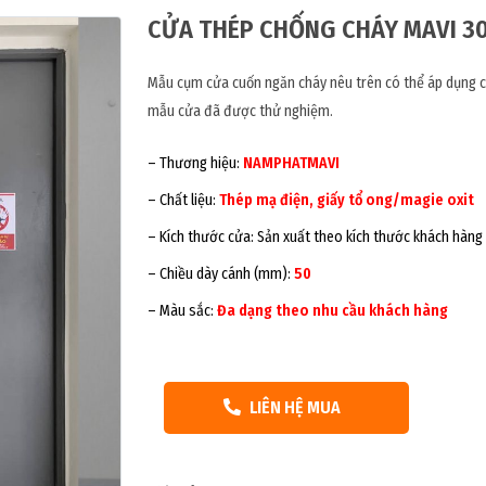
CỬA THÉP CHỐNG CHÁY MAVI 3
Mẫu cụm cửa cuốn ngăn cháy nêu trên có thể áp dụng ch
mẫu cửa đã được thử nghiệm.
– Thương hiệu:
NAMPHATMAVI
– Chất liệu:
Thép mạ điện, giấy tổ ong/magie oxit
– Kích thước cửa: Sản xuất theo kích thước khách hàng
– Chiều dày cánh (mm):
50
– Màu sắc:
Đa dạng theo nhu cầu khách hàng
LIÊN HỆ MUA