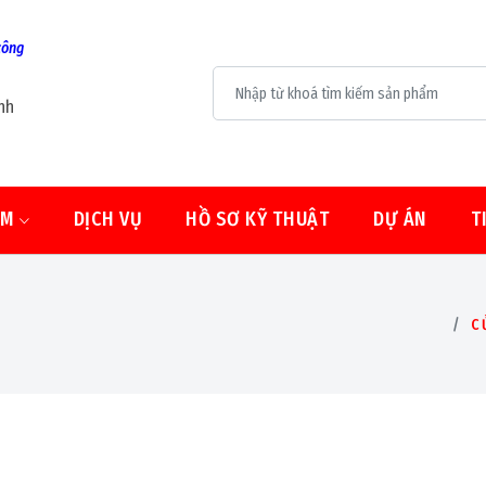
công
nh
ẨM
DỊCH VỤ
HỒ SƠ KỸ THUẬT
DỰ ÁN
T
C