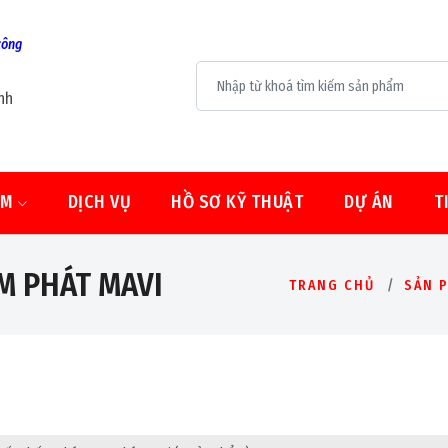
công
nh
ẨM
DỊCH VỤ
HỒ SƠ KỸ THUẬT
DỰ ÁN
T
M PHÁT MAVI
TRANG CHỦ
SẢN 