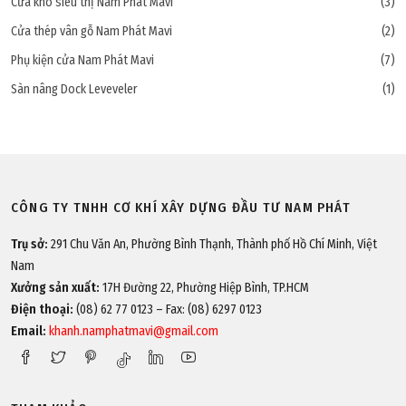
Cửa kho siêu thị Nam Phát Mavi
(3)
Cửa thép vân gỗ Nam Phát Mavi
(2)
Phụ kiện cửa Nam Phát Mavi
(7)
Sàn nâng Dock Leveveler
(1)
CÔNG TY TNHH CƠ KHÍ XÂY DỰNG ĐẦU TƯ NAM PHÁT
Trụ sở:
291 Chu Văn An, Phường Bình Thạnh, Thành phố Hồ Chí Minh, Việt
Nam
Xưởng sản xuất:
17H Đường 22, Phường Hiệp Bình, TP.HCM
Điện thoại:
(08) 62 77 0123 – Fax: (08) 6297 0123
Email:
khanh.namphatmavi@gmail.com