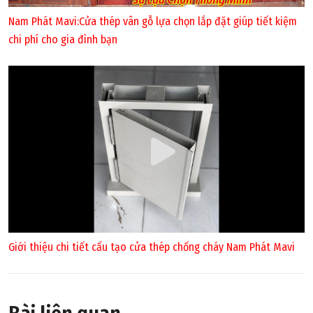
Nam Phát Mavi:Cửa thép vân gỗ lựa chọn lắp đặt giúp tiết kiệm
chi phí cho gia đình bạn
Giới thiệu chi tiết cấu tạo cửa thép chống cháy Nam Phát Mavi