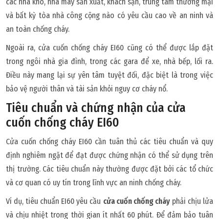
các nhà kho, nhà máy sản xuất, khách sạn, trung tâm thương mại
và bất kỳ tòa nhà công cộng nào có yêu cầu cao về an ninh và
an toàn chống cháy.
Ngoài ra, cửa cuốn chống cháy EI60 cũng có thể được lắp đặt
trong ngôi nhà gia đình, trong các gara để xe, nhà bếp, lối ra.
Điều này mang lại sự yên tâm tuyệt đối, đặc biệt là trong việc
bảo vệ người thân và tài sản khỏi nguy cơ cháy nổ.
Tiêu chuẩn và chứng nhận của cửa
cuốn chống cháy EI60
Cửa cuốn chống cháy EI60 cần tuân thủ các tiêu chuẩn và quy
định nghiêm ngặt để đạt được chứng nhận có thể sử dụng trên
thị trường. Các tiêu chuẩn này thường được đặt bởi các tổ chức
và cơ quan có uy tín trong lĩnh vực an ninh chống cháy.
Ví dụ, tiêu chuẩn EI60 yêu cầu
cửa cuốn chống cháy
phải chịu lửa
và chịu nhiệt trong thời gian ít nhất 60 phút. Để đảm bảo tuân