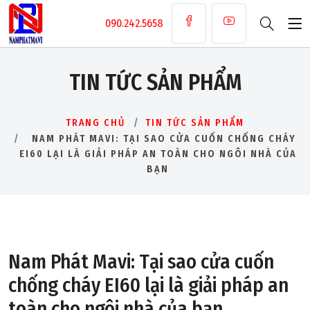
090.242.5658
TIN TỨC SẢN PHẨM
TRANG CHỦ
TIN TỨC SẢN PHẨM
NAM PHÁT MAVI: TẠI SAO CỬA CUỐN CHỐNG CHÁY
EI60 LẠI LÀ GIẢI PHÁP AN TOÀN CHO NGÔI NHÀ CỦA
BẠN
Nam Phát Mavi: Tại sao cửa cuốn
chống cháy EI60 lại là giải pháp an
toàn cho ngôi nhà của bạn