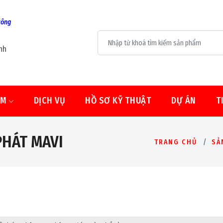
công
nh
ẨM
DỊCH VỤ
HỒ SƠ KỸ THUẬT
DỰ ÁN
T
PHÁT MAVI
TRANG CHỦ
SẢ