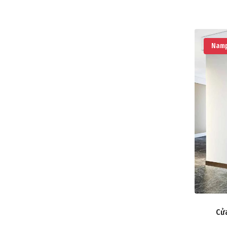
Namp
Cử