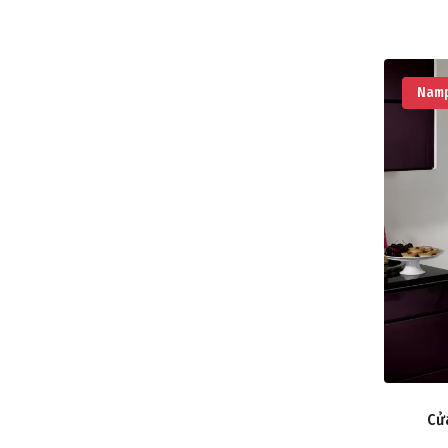
Namp
Cử