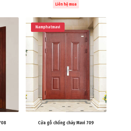
Liên hệ mua
Namphatmavi
708
Cửa gỗ chống cháy Mavi 709