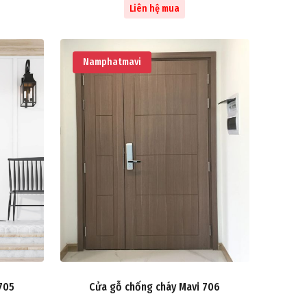
Liên hệ mua
Namphatmavi
705
Cửa gỗ chống cháy Mavi 706