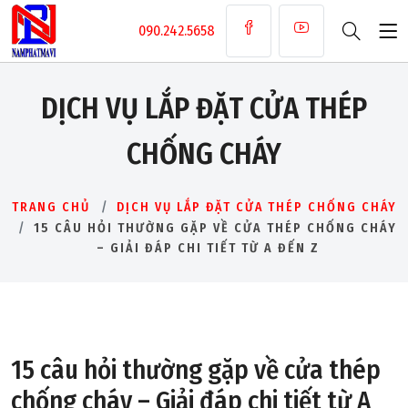
090.242.5658
DỊCH VỤ LẮP ĐẶT CỬA THÉP
CHỐNG CHÁY
TRANG CHỦ
DỊCH VỤ LẮP ĐẶT CỬA THÉP CHỐNG CHÁY
15 CÂU HỎI THƯỜNG GẶP VỀ CỬA THÉP CHỐNG CHÁY
– GIẢI ĐÁP CHI TIẾT TỪ A ĐẾN Z
15 câu hỏi thường gặp về cửa thép
chống cháy – Giải đáp chi tiết từ A