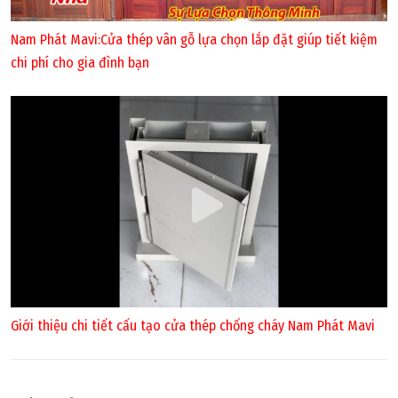
Nam Phát Mavi:Cửa thép vân gỗ lựa chọn lắp đặt giúp tiết kiệm
chi phí cho gia đình bạn
Giới thiệu chi tiết cấu tạo cửa thép chống cháy Nam Phát Mavi