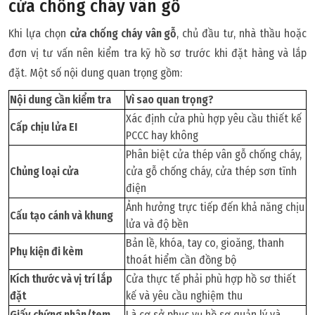
cửa chống cháy vân gỗ
Khi lựa chọn
cửa chống cháy vân gỗ
, chủ đầu tư, nhà thầu hoặc
đơn vị tư vấn nên kiểm tra kỹ hồ sơ trước khi đặt hàng và lắp
đặt. Một số nội dung quan trọng gồm:
Nội dung cần kiểm tra
Vì sao quan trọng?
Xác định cửa phù hợp yêu cầu thiết kế
Cấp chịu lửa EI
PCCC hay không
Phân biệt cửa thép vân gỗ chống cháy,
Chủng loại cửa
cửa gỗ chống cháy, cửa thép sơn tĩnh
điện
Ảnh hưởng trực tiếp đến khả năng chịu
Cấu tạo cánh và khung
lửa và độ bền
Bản lề, khóa, tay co, gioăng, thanh
Phụ kiện đi kèm
thoát hiểm cần đồng bộ
Kích thước và vị trí lắp
Cửa thực tế phải phù hợp hồ sơ thiết
đặt
kế và yêu cầu nghiệm thu
Giấy chứng nhận/tem
Là cơ sở phục vụ hồ sơ quản lý và