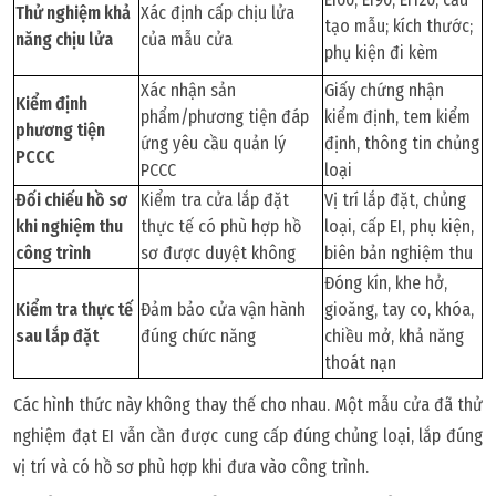
Thử nghiệm khả
Xác định cấp chịu lửa
tạo mẫu; kích thước;
năng chịu lửa
của mẫu cửa
phụ kiện đi kèm
Xác nhận sản
Giấy chứng nhận
Kiểm định
phẩm/phương tiện đáp
kiểm định, tem kiểm
phương tiện
ứng yêu cầu quản lý
định, thông tin chủng
PCCC
PCCC
loại
Đối chiếu hồ sơ
Kiểm tra cửa lắp đặt
Vị trí lắp đặt, chủng
khi nghiệm thu
thực tế có phù hợp hồ
loại, cấp EI, phụ kiện,
công trình
sơ được duyệt không
biên bản nghiệm thu
Đóng kín, khe hở,
Kiểm tra thực tế
Đảm bảo cửa vận hành
gioăng, tay co, khóa,
sau lắp đặt
đúng chức năng
chiều mở, khả năng
thoát nạn
Các hình thức này không thay thế cho nhau. Một mẫu cửa đã thử
nghiệm đạt EI vẫn cần được cung cấp đúng chủng loại, lắp đúng
vị trí và có hồ sơ phù hợp khi đưa vào công trình.