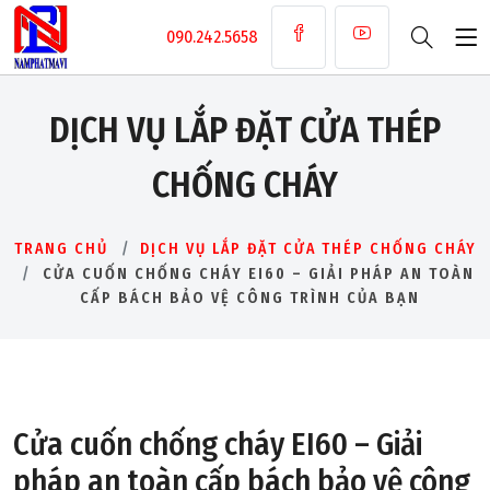
090.242.5658
DỊCH VỤ LẮP ĐẶT CỬA THÉP
CHỐNG CHÁY
TRANG CHỦ
DỊCH VỤ LẮP ĐẶT CỬA THÉP CHỐNG CHÁY
CỬA CUỐN CHỐNG CHÁY EI60 – GIẢI PHÁP AN TOÀN
CẤP BÁCH BẢO VỆ CÔNG TRÌNH CỦA BẠN
Cửa cuốn chống cháy EI60 – Giải
pháp an toàn cấp bách bảo vệ công