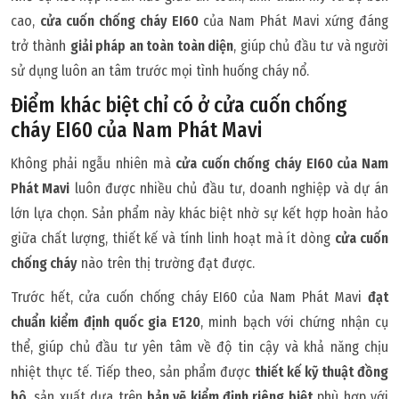
cao,
cửa cuốn chống cháy EI60
của Nam Phát Mavi xứng đáng
trở thành
giải pháp an toàn toàn diện
, giúp chủ đầu tư và người
sử dụng luôn an tâm trước mọi tình huống cháy nổ.
Điểm khác biệt chỉ có ở cửa cuốn chống
cháy EI60 của Nam Phát Mavi
Không phải ngẫu nhiên mà
cửa cuốn chống cháy EI60 của Nam
Phát Mavi
luôn được nhiều chủ đầu tư, doanh nghiệp và dự án
lớn lựa chọn. Sản phẩm này khác biệt nhờ sự kết hợp hoàn hảo
giữa chất lượng, thiết kế và tính linh hoạt mà ít dòng
cửa cuốn
chống cháy
nào trên thị trường đạt được.
Trước hết, cửa cuốn chống cháy EI60 của Nam Phát Mavi
đạt
chuẩn kiểm định quốc gia E120
, minh bạch với chứng nhận cụ
thể, giúp chủ đầu tư yên tâm về độ tin cậy và khả năng chịu
nhiệt thực tế. Tiếp theo, sản phẩm được
thiết kế kỹ thuật đồng
bộ
, sản xuất dựa trên
bản vẽ kiểm định riêng biệt
phù hợp với