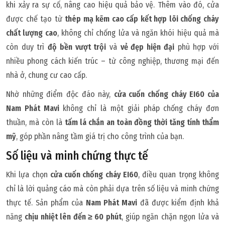
khi xảy ra sự cố, nâng cao hiệu quả bảo vệ. Thêm vào đó, cửa
được chế tạo từ
thép mạ kẽm cao cấp kết hợp lõi chống cháy
chất lượng cao
, không chỉ chống lửa và ngăn khói hiệu quả mà
còn duy trì
độ bền vượt trội
và
vẻ đẹp hiện đại
phù hợp với
nhiều phong cách kiến trúc – từ công nghiệp, thương mại đến
nhà ở, chung cư cao cấp.
Nhờ những điểm độc đáo này,
cửa cuốn chống cháy EI60 của
Nam Phát Mavi
không chỉ là một giải pháp chống cháy đơn
thuần, mà còn là
tấm lá chắn an toàn đồng thời tăng tính thẩm
mỹ
, góp phần nâng tầm giá trị cho công trình của bạn.
Số liệu và minh chứng thực tế
Khi lựa chọn
cửa cuốn chống cháy EI60
, điều quan trọng không
chỉ là lời quảng cáo mà còn phải dựa trên số liệu và minh chứng
thực tế. Sản phẩm của
Nam Phát Mavi
đã được kiểm định khả
năng
chịu nhiệt lên đến ≥ 60 phút
, giúp ngăn chặn ngọn lửa và