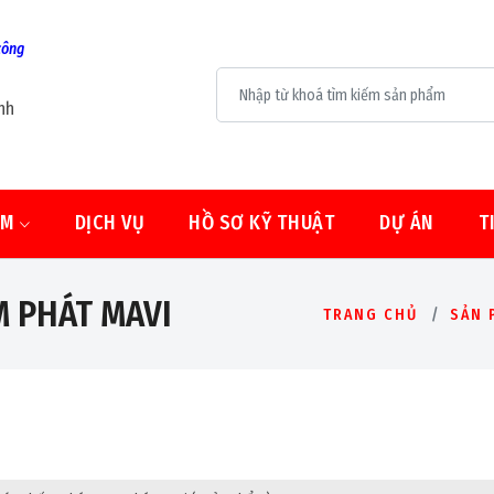
công
nh
ẨM
DỊCH VỤ
HỒ SƠ KỸ THUẬT
DỰ ÁN
T
 PHÁT MAVI
TRANG CHỦ
SẢN 