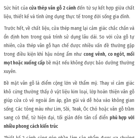
Sức hút của
cửa thép vân gỗ 2 cánh
đến từ sự kết hợp giữa chất
liệu, thiết kế và tính ứng dụng thực tế trong đời sống gia đình.
Trước hết, về chất liệu, cửa thép mang lại cảm giác chắc chắn và
ổn định hơn trong quá trình sử dụng lâu dài. So với cửa gỗ tự
nhiên, cửa thép vân gỗ hạn chế được nhiều vấn đề thường gặp
trong điều kiện khí hậu nóng ẩm như
cong vênh, co ngót, mối
mọt hoặc xuống cấp
bề mặt nếu không được bảo dưỡng thường
xuyên.
Bề mặt vân gỗ là điểm cộng lớn về thẩm mỹ. Thay vì cảm giác
khô cứng thường thấy ở vật liệu kim loại, lớp hoàn thiện vân gỗ
giúp cửa có vẻ ngoài ấm áp, gần gũi và dễ hòa vào không gian
sống. Các tông màu như Lim, Sồi, Teak, Óc Chó hoặc vân gỗ trầm
sang có thể, từ hiện đại, tối giản đến tân cổ điển
phù hợp với
nhiều phong cách kiến trúc
Thiết kế 2 cánh cũng góp phần làm sản phẩm được ưa chuộng