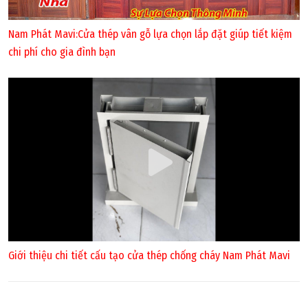
Nam Phát Mavi:Cửa thép vân gỗ lựa chọn lắp đặt giúp tiết kiệm
chi phí cho gia đình bạn
Giới thiệu chi tiết cấu tạo cửa thép chống cháy Nam Phát Mavi