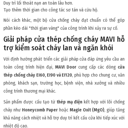
Duy trì lối thoát nạn an toàn lâu hơn.
Tạo thêm thời gian cho công tác sơ tán và cứu hộ.
Nói cách khác, một bộ cửa chống cháy đạt chuẩn có thể góp
phần kéo dài "thời gian vàng" của công trình khi xảy ra sự cố.
Giải pháp cửa thép chống cháy MAVI hỗ
trợ kiểm soát cháy lan và ngăn khói
Với định hướng phát triển các giải pháp cửa đáp ứng yêu cầu an
toàn công trình hiện đại,
MAVI Door
cung cấp các dòng
cửa
thép chống cháy EI60, EI90 và EI120
, phù hợp cho chung cư, văn
phòng, khách sạn, trường học, bệnh viện, nhà xưởng và nhiều
công trình thương mại khác.
Sản phẩm được cấu tạo từ
thép mạ điện
kết hợp với lõi chống
cháy như
Honeycomb Paper
hoặc
Magie Oxit (MgO)
, giúp tăng
khả năng cách nhiệt và hỗ trợ duy trì kết cấu cửa khi tiếp xúc với
nhiệt độ cao.