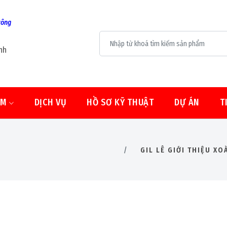
công
nh
ẨM
DỊCH VỤ
HỒ SƠ KỸ THUẬT
DỰ ÁN
T
GIL LÊ GIỚI THIỆU X