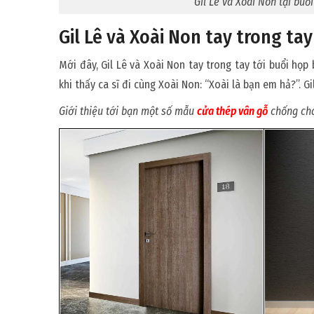
Gil Lê và Xoài Non tại buổ
Gil Lê và Xoài Non tay trong ta
Mới đây, Gil Lê và Xoài Non tay trong tay tới buổi họp 
khi thấy ca sĩ đi cùng Xoài Non: “Xoài là bạn em hả?”. Gi
Giới thiệu tới bạn một số mẫu
cửa thép vân gỗ
chống chá