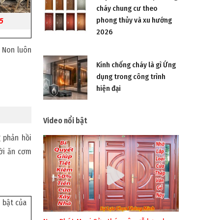
cháy chung cư theo
phong thủy và xu hướng
05
2026
i Non luôn
Kính chống cháy là gì Ứng
dụng trong công trình
hiện đại
Video nổi bật
g phản hồi
ười ăn cơm