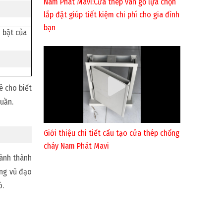
Nam Phát Mavi:Cửa thép vân gỗ lựa chọn
lắp đặt giúp tiết kiệm chi phí cho gia đình
bạn
ê cho biết
tuần.
Giới thiệu chi tiết cấu tạo cửa thép chống
cháy Nam Phát Mavi
hành thành
àng vũ đạo
ó.