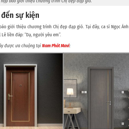
i họp báo giới thiệu chương trình Chị đẹp đạp gió.
y đến sự kiện
báo giới thiệu chương trình Chị đẹp đạp gió. Tại đây, ca sĩ Ngọc Ánh 
l Lê liền đáp: “Dạ, người yêu em”.
y được ưa chuộng tại
Nam Phát Mavi
: