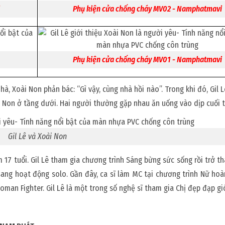
Phụ kiện cửa chống cháy MV02 - Namphatmavi
Phụ kiện cửa chống cháy MV01 - Namphatmavi
à, Xoài Non phản bác: “Gì vậy, cùng nhà hồi nào”. Trong khi đó, Gil L
i Non ở tầng dưới. Hai người thường gặp nhau ăn uống vào dịp cuối 
Gil Lê và Xoài Non
ăm 17 tuổi. Gil Lê tham gia chương trình Sáng bừng sức sống rồi trở t
 sang hoạt động solo. Gần đây, ca sĩ làm MC tại chương trình Nữ ho
an Fighter. Gil Lê là một trong số nghệ sĩ tham gia Chị đẹp đạp gi