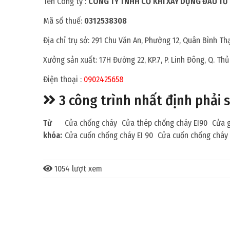
Tên Công ty :
CÔNG TY TNHH CƠ KHÍ XÂY DỰNG ĐẦU TƯ
Mã số thuế:
0312538308
Địa chỉ trụ sở: 291 Chu Văn An, Phường 12, Quân Bình Th
Xưởng sản xuất: 17H Đường 22, KP.7, P. Linh Đông, Q. Th
Điện thoại :
0902425658
3 công trình nhất định phải 
Từ
Cửa chống cháy
Cửa thép chống cháy EI90
Cửa 
khóa:
Cửa cuốn chống cháy EI 90
Cửa cuốn chống cháy 
1054 lượt xem