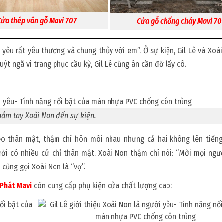
Cửa thép vân gỗ Mavi 707
Cửa gỗ chống cháy Mavi 7
yêu rất yêu thương và chung thủy với em”. Ở sự kiện, Gil Lê và Xoà
uýt ngã vì trang phục cầu kỳ, Gil Lê cũng ân cần đỡ lấy cô.
 nắm tay Xoài Non đến sự kiện.
deo thân mật, thậm chí hôn môi nhau nhưng cả hai không lên tiến
gười có nhiều cử chỉ thân mật. Xoài Non thậm chí nói: “Mời mọi ng
 cũng gọi Xoài Non là “vợ”.
Phát Mavi
còn cung cấp phụ kiện cửa chất lượng cao: