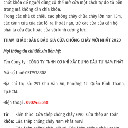
chốt khóa để người dùng có thể mở cửa một cách tự do từ bên
trong mà không cần chìa khóa.
Trong các nhà có chiều cao phòng cháy chữa cháy lớn hơn 15m,
các cánh cửa của các lối ra thoát nạn, trừ các cửa của căn hộ,
phải là cửa đặc hoặc cửa với kính cường lực.
THAM KHẢO: BẢNG BÁO GIÁ CỬA CHỐNG CHÁY MỚI NHẤT 2023
Mọi thông tin chi tiết xin liên hệ:
Tên Công ty : CÔNG TY TNHH CƠ KHÍ XÂY DỰNG ĐẦU TƯ NAM PHÁT
Mã số thuế:0312538308
Địa chỉ trụ sở: 291 Chu Văn An, Phường 12, Quân Bình Thạnh,
Tp.HCM.
Điện thoại :
0902425658
Từ
Kiến thức
Cửa thép chống cháy EI90
Cửa thép an toàn
khóa:
Cửa thép chống cháy Nam Phát Mavi